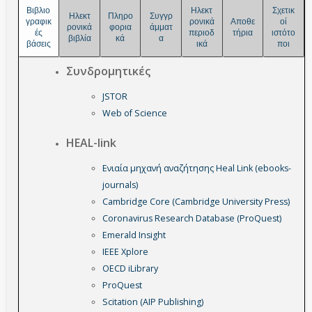
Βιβλιο
Ηλεκτ
Σχετικ
Ηλεκτ
Πληρο
Συγγρ
γραφικ
ρονικά
Αποθε
οί
ρονικά
φορια
άμματ
ές
περιοδ
τήρια
ιστότο
βιβλία
κά
α
βάσεις
ικά
ποι
Συνδρομητικές
JSTOR
Web of Science
HEAL-link
Ενιαία μηχανή αναζήτησης Heal Link (ebooks-
journals)
Cambridge Core (Cambridge University Press)
Coronavirus Research Database (ProQuest)
Emerald Insight
IEEE Xplore
OECD iLibrary
ProQuest
Scitation (AIP Publishing)