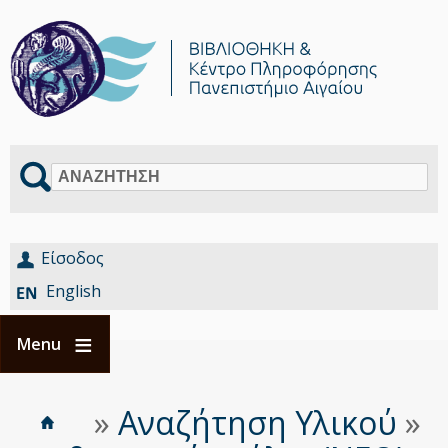
Αναζήτηση
Είσοδος
English
Menu
Αρχική
Είστε
»
Αναζήτηση Υλικού
»
Breadcrumbs