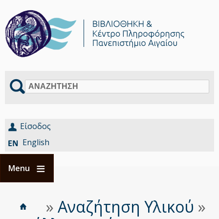
Αναζήτηση
Είσοδος
English
Menu
Αρχική
Είστε
»
Αναζήτηση Υλικού
»
Breadcrumbs