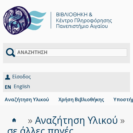
Αναζήτηση
Είσοδος
English
Αναζήτηση Υλικού
Χρήση Βιβλιοθήκης
Υποστήρ
Αρχική
Είστε
»
Αναζήτηση Υλικού
»
Breadcrumbs
εδώ
...σε άλλες πηγές