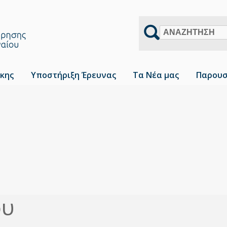
Αναζήτηση
κης
Υποστήριξη Έρευνας
Τα Νέα μας
Παρουσ
υ
ου