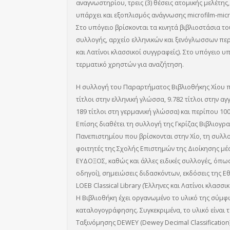
αναγνωστηρίου, τρεις (3) θέσεις ατομικής μελέτης
υπάρχει και εξοπλισμός ανάγνωσης microfilm-micr
Στο υπόγειο βρίσκονται τα κινητά βιβλιοστάσια τ
συλλογής, αρχείο ελληνικών και ξενόγλωσσων περιο
και Λατίνοι κλασσικοί συγγραφείς). Στο υπόγειο υπ
τερματικό χρηστών για αναζήτηση.
Η συλλογή του Παραρτήματος Βιβλιοθήκης Χίου πε
τίτλοι στην ελληνική γλώσσα, 9.782 τίτλοι στην αγ
189 τίτλοι στη γερμανική γλώσσα) και περίπου 10
Επίσης διαθέτει τη συλλογή της Γκρίζας Βιβλιογρ
Πανεπιστημίου που βρίσκονται στην Χίο, τη συλ
φοιτητές της Σχολής Επιστημών της Διοίκησης μ
ΕΥΔΟΞΟΣ, καθώς και άλλες ειδικές συλλογές, όπως
οδηγοί), σημειώσεις διδασκόντων, εκδόσεις της Εθ
LOEB Classical Library (Έλληνες και Λατίνοι κλασσι
Η Βιβλιοθήκη έχει οργανωμένο το υλικό της σύμφ
καταλογογράφησης. Συγκεκριμένα, το υλικό είναι
Ταξινόμησης DEWEY (Dewey Decimal Classificatio