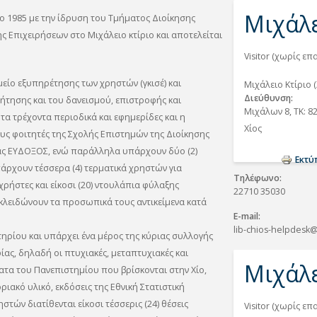
Μιχάλε
ο 1985 με την ίδρυση του Τμήματος Διοίκησης
ς Επιχειρήσεων στο Μιχάλειο κτίριο και αποτελείται
Visitor (χωρίς ε
είο εξυπηρέτησης των χρηστών (γκισέ) και
Μιχάλειο Κτίριο (
Διεύθυνση
ήτησης και του δανεισμού, επιστροφής και
Μιχάλων 8, ΤΚ: 8
 τα τρέχοντα περιοδικά και εφημερίδες και η
Χίος
ς φοιτητές της Σχολής Επιστημών της Διοίκησης
ς ΕΥΔΟΞΟΣ, ενώ παράλληλα υπάρχουν δύο (2)
Εκτ
άρχουν τέσσερα (4) τερματικά χρηστών για
Τηλέφωνο
ρήστες και είκοσι (20) ντουλάπια φύλαξης
22710 35030
κλειδώνουν τα προσωπικά τους αντικείμενα κατά
E-mail
lib-chios-helpdesk
ρίου και υπάρχει ένα μέρος της κύριας συλλογής
ίας, δηλαδή οι πτυχιακές, μεταπτυχιακές και
Μιχάλε
ατα του Πανεπιστημίου που βρίσκονται στην Χίο,
ιακό υλικό, εκδόσεις της Εθνική Στατιστική
στών διατίθενται είκοσι τέσσερις (24) θέσεις
Visitor (χωρίς ε