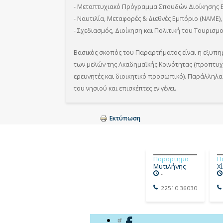
- Μεταπτυχιακό Πρόγραμμα Σπουδών Διοίκησης Ε
- Ναυτιλία, Μεταφορές & Διεθνές Εμπόριο (ΝΑΜΕ),
- Σχεδιασμός, Διοίκηση και Πολιτική του Τουρισμ
Βασικός σκοπός του Παραρτήματος είναι η εξυπ
των μελών της Ακαδημαϊκής Κοινότητας (προπτυχι
ερευνητές και διοικητικό προσωπικό). Παράλληλα 
του νησιού και επισκέπτες εν γένει.
Εκτύπωση
Παράρτημα
Π
Μυτιλήνης
Χ
-
22510 36030