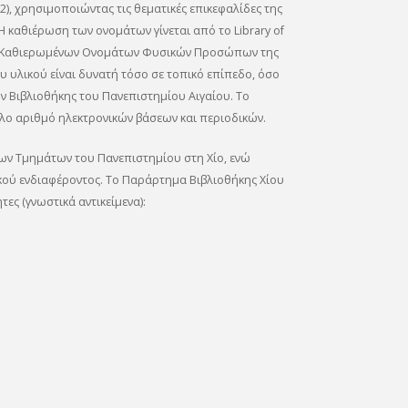
), χρησιμοποιώντας τις θεματικές επικεφαλίδες της
 Η καθιέρωση των ονομάτων γίνεται από το Library of
γο Καθιερωμένων Ονομάτων Φυσικών Προσώπων της
υ υλικού είναι δυνατή τόσο σε τοπικό επίπεδο, όσο
ων Βιβλιοθήκης του Πανεπιστημίου Αιγαίου. Το
ο αριθμό ηλεκτρονικών βάσεων και περιοδικών.
των Τμημάτων του Πανεπιστημίου στη Χίο, ενώ
κού ενδιαφέροντος. Το Παράρτημα Βιβλιοθήκης Χίου
ες (γνωστικά αντικείμενα):