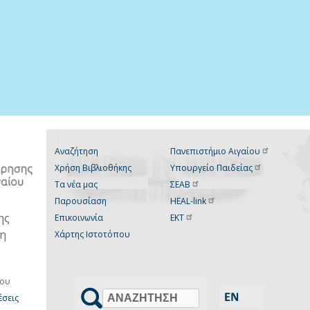
Αναζήτηση
Πανεπιστήμιο
Αιγαίου
Χρήση Βιβλιοθήκης
Υπουργείο
Παιδείας
Τα νέα μας
ΣΕΑΒ
Παρουσίαση
HEAL-link
ης
Επικοινωνία
ΕΚΤ
νη
Χάρτης Ιστοτόπου
ίου
σεις
Αναζήτηση