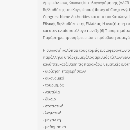
Αμερικάνικους Κανόνες Καταλογογράφησης (AACR 2
Βιβλιοθήκης του Κογκρέσου (Library of Congress).
Congress Name Authorities και από τον Κατάλο
Εθνικής Βιβλιοθήκης της Ελλάδας. Η αναζήτηση το
και στον ενιαίο κατάλογο των έξι (6) Παραρτημάτ
Παράρτημα προσφέρει επίσης πρόσβαση σε μεγάλ
Η συλλογή καλύπτει τους τομείς ενδιαφερόντων 
παράλληλα υπάρχει μεγάλος αριθμός τίτλων γενι
καλύπτει κατά βάση τις παρακάτω θεματικές ενότητ
- διοίκηση επιχειρήσεων
- οικονομικά
- τουρισμός
- ναυτιλία
- δίκαιο
- στατιστική
- λογιστική
- μηχανική
- μαθηματικά