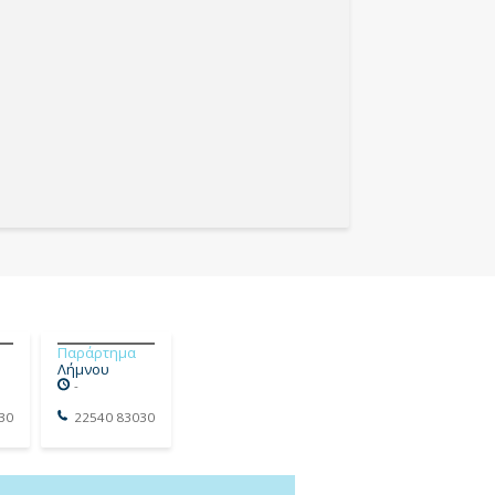
Παράρτημα
Λήμνου
-
30
22540 83030