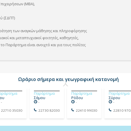
πιχειρήσεων (ΜΒΑ),
ού (ΣΔΠΤ)
ηρέτηση των αναγκών μάθησης και πληροφόρησης
ακοί και μεταπτυχιακοί φοιτητές, καθηγητές,
το Παράρτημα είναι ανοιχτό και για τους πολίτες
Ωράριο σήμερα και γεωγραφική κατανομή
αράρτημα
Παράρτημα
Παράρτημα
Παράρτημα
ίου
Σάμου
Ρόδου
Σύρου
-
-
-
-
22710 35030
22730 82030
22410 99030
22810 970