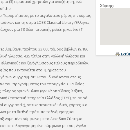
, τρία (3) τερματικά χρηστών για αναζήτηση, ενώ
Χάρτης
ofiche.
ου Παραρτήματος με το μεγαλύτερο μέρος της κύριας
δικών και τη σειρά LOEB Classical Library (Έλληνες
άρχουν μία (1) θέση ατομικής μελέτης και ένα (1)
ριλαμβάνει περίπου 33.000 τόμους βιβλίων (9.186
Εκτ
γλική γλώσσα, 435 τίτλοι στην γαλλική γλώσσα και
0 ελληνικούς και ξενόγλωσσους τίτλους περιοδικών.
αφίας που εκπονείται στα Τμήματα του
λογή των συγγραμμάτων που διανέμονται στους
έσω του προγράμματος του Υπουργείου Παιδείας
: πληροφοριακό υλικό (εγκυκλοπαίδειες, λεξικά,
νική Στατιστική Υπηρεσία Ελλάδος (ΕΣΥΕ), τη σειρά
κοί συγγραφείς), οπτικοακουστικό υλικό, χάρτες, κ.α.
ωνα με τα διεθνή πρότυπα ταξινόμησης και
 ταξινομημένο σύμφωνα με το Δεκαδικό Σύστημα
n) και καταλογογραφημένο σύμφωνα με τους Αγγλο-