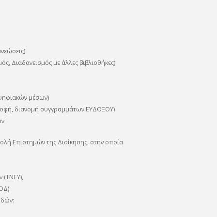
ανεώσεις)
ός, Διαδανεισμός με άλλες βιβλιοθήκες)
 ψηφιακών μέσων)
τροφή, διανομή συγγραμμάτων ΕΥΔΟΞΟΥ)
ών
ολή Επιστημών της Διοίκησης, στην οποία
 (ΤΝΕΥ),
ΟΔ)
υδών: