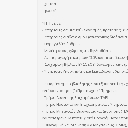
- χημεία
- φυσική
ΥΠΗΡΕΣΙΕΣ
- Υπηρεσίες Δανεισμού (Δανεισμός, Κρατήσεις, Αν
- Υπηρεσίες Διαδανεισμού (εσωτερικός διαδανεισμ
- Παραγγελίες άρθρων
- Μελέτη στους χώρους της Βιβλιοθήκης
- Αναπαραγωγή τεκμηρίων (βιβλίων, περιοδικών,
- Διαχείριση Βιβλίων ΕΥΔΟΞΟΥ (δανεισμός, επισ
- Υπηρεσίες Υποστήριξης και Εκπαίδευσης Χρηστ
Το Παράρτημα Βιβλιοθήκης Χίου εξυπηρετεί τη Σχ
εντάσσονται τρία (3) Προπτυχιακά Τμήματα:
- Τμήμα Διοίκησης Επιχειρήσεων (ΤΔΕ),
- Τμήμα Ναυτιλίας και Επιχειρηματικών Υπηρεσιών
- Τμήμα Μηχανικών Οικονομίας και Διοίκησης (ΤΜ
και τέσσερα (4) Μεταπτυχιακά Προγράμματα Σπο
- Οικονομική και Διοίκηση για Μηχανικούς (ΟΔΙΜ),