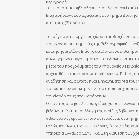
Περιγραφή
Το Παράρτημα Βιβλιοθήκης Χίου λειτουργεί από τ
Επιχειρήσεων. Συστεγάζεται με το Τμήμα Διοίκηση
από τρεις (3) ορόφους.
Το ισόγειο λειτουργεί ως χώρος υποδοχής και σημ
παρέχονται οι υπηρεσίες της βιβλιογραφικής αναζ
κράτησης βιβλίων. Επίσης εκτίθενται σε εκθετήρια
συλλογή των συγγραμμάτων που διανέμονται στου
μέσω του προγράμματος του Υπουργείου Παιδεία
αρχειοθήκες οπτικοακουστικού υλικού. Επίσης υπ
αναζήτηση και φωτοτυπικά μηχανήματα για τους χ
προσωπικών αντικειμένων, στα οποία οι χρήστες 
την είσοδό τους στο Παράρτημα.
Ο πρώτος όροφος λειτουργεί ως χώρος αναγνωστη
βιβλίων, η έντυπη συλλογή της γκρίζας βιβλιογραφ
διδακτορικές εργασίες που εκπονούνται στα Τμήμ
καθώς και άλλες ειδικές συλλογές, όπως: πληροφορ
Υπηρεσία Ελλάδος (ΕΣΥΕ), κ.α. Στη διάθεση των χρη