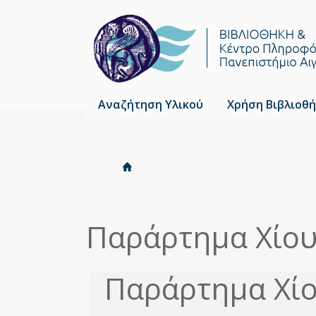
Αναζήτηση Υλικού
Χρήση Βιβλιοθή
Αρχική
Είστε
Breadcrumbs
εδώ
Παράρτημα Χίο
Παράρτημα Χί