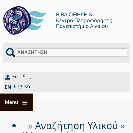
Αναζήτηση
Είσοδος
English
Menu
Αρχική
Είστε
»
Αναζήτηση Υλικού
»
Breadcrumbs