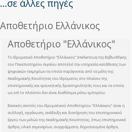
εδώ
...σε άλλες πηγές
Αποθετήριο Ελλάνικος
Αποθετήριο "Ελλάνικος"
Το Ιδρυματικό Αποθετήριο "Ελλάνικος" (Hellanicus) της Βιβλιοθήκης
του Πανεπιστημίου Αιγαίου αποτελεί την υπηρεσία κατάθεσης των
ψηφιακών τεκμηρίων τα οποία παράγονται από τα μέλη της
Ακαδημαϊκής Κοινότητας του Ιδρύματος στο πλαίσιο της
επιστημονικής και ερευνητικής δραστηριότητάς τους και τα οποία
ως επί το πλείστον δεν είναι διαθέσιμα μέσω εμπορίου.
Βασικός σκοπός του Ιδρυματικού Αποθετηρίου "Ελλάνικος" είναι η
συλλογή, οργάνωση, ανάδειξη και διατήρηση του επιστημονικού
έργου των μελών της Ακαδημαϊκής Κοινότητας, όπως επιστημονικά
άρθρα, υλικό σεμιναρίων, συγγράμματα, δημοσιευμένα άρθρα,