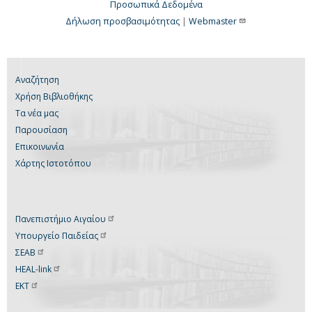
Προσωπικά Δεδομένα
Δήλωση προσβασιμότητας
|
Webmaster
Αναζήτηση
Χρήση Βιβλιοθήκης
Τα νέα μας
Παρουσίαση
Επικοινωνία
Χάρτης Ιστοτόπου
Πανεπιστήμιο
Αιγαίου
Υπουργείο
Παιδείας
ΣΕΑΒ
HEAL-link
ΕΚΤ