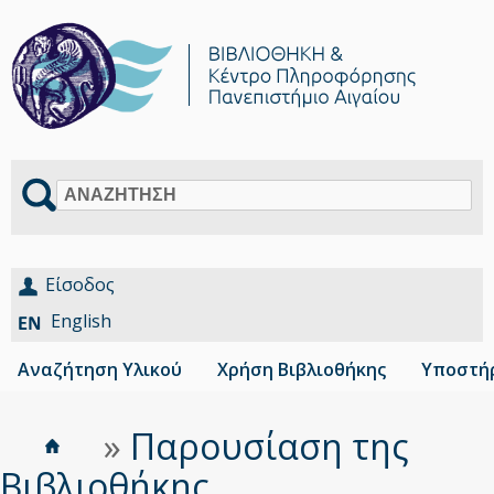
Αναζήτηση
Είσοδος
English
Αναζήτηση Υλικού
Χρήση Βιβλιοθήκης
Υποστήρ
Αρχική
Είστε
»
Παρουσίαση της
Breadcrumbs
εδώ
Βιβλιοθήκης