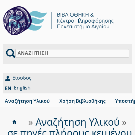
Αναζήτηση
Είσοδος
English
Αναζήτηση Υλικού
Χρήση Βιβλιοθήκης
Υποστήρ
Αρχική
Είστε
»
Αναζήτηση Υλικού
»
Breadcrumbs
εδώ
...σε πηγές πλήρους κειμένου