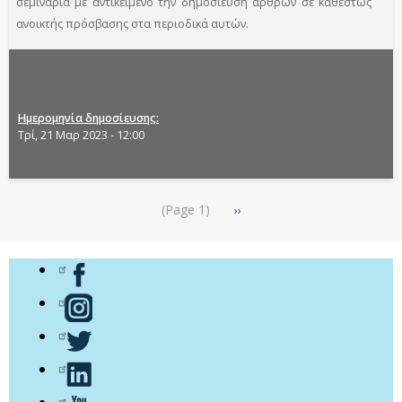
σεμινάρια με αντικείμενο την δημοσίευση άρθρων σε καθεστώς
ανοικτής πρόσβασης στα περιοδικά αυτών.
Ημερομηνία δημοσίευσης
Τρί, 21 Μαρ 2023 - 12:00
Σελιδοποίηση
(Page 1)
Next
››
page