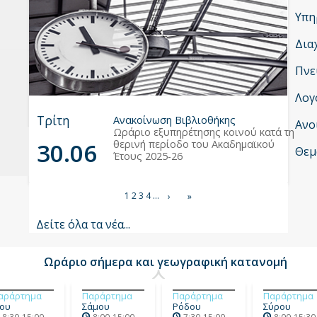
Υπη
Δια
υ
Πνε
Λογ
Τρίτη
Ανακοίνωση Βιβλιοθήκης
Ανο
Ωράριο εξυπηρέτησης κοινού κατά τη
30.06
θερινή περίοδο του Ακαδημαϊκού
Θεμ
Έτους 2025-26
Σελιδοποίηση
Τρέχουσα
1
Σελίδα
2
Σελίδα
3
Σελίδα
4
…
Next
›
Last
»
σελίδα
page
page
Δείτε όλα τα νέα...
Ωράριο σήμερα και γεωγραφική κατανομή
αράρτημα
Παράρτημα
Παράρτημα
Παράρτημα
ίου
Σάμου
Ρόδου
Σύρου
8:30-15:00
8:00-15:00
7:30-15:00
8:00-15:30