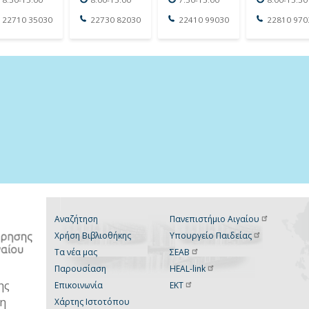
22710 35030
22730 82030
22410 99030
22810 970
Αναζήτηση
Πανεπιστήμιο
Αιγαίου
Χρήση Βιβλιοθήκης
Υπουργείο
Παιδείας
Τα νέα μας
ΣΕΑΒ
Παρουσίαση
HEAL-link
ης
Επικοινωνία
ΕΚΤ
νη
Χάρτης Ιστοτόπου