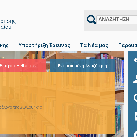
Αναζήτηση
κης
Υποστήριξη Έρευνας
Τα Νέα μας
Παρουσ
θετήριο Hellanicus
Ενοποιημένη Αναζήτηση
άλογο της Βιβλιοθήκης.