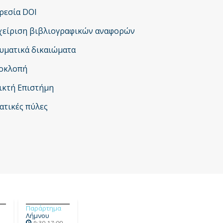
Έρευνας
ρεσία DOI
χείριση βιβλιογραφικών αναφορών
υματικά δικαιώματα
οκλοπή
ικτή Επιστήμη
ατικές πύλες
Παράρτημα
Λήμνου
9:30-17:00