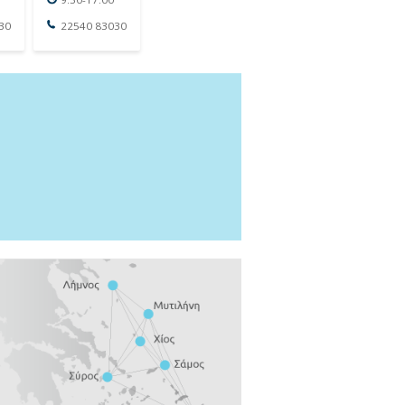
30
22540 83030