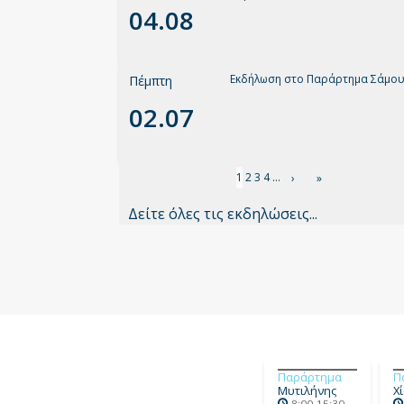
04.08
Εκδήλωση στο Παράρτημα Σάμο
Πέμπτη
02.07
Σελιδοποίηση
Τρέχουσα
1
Σελίδα
2
Σελίδα
3
Σελίδα
4
…
Next
›
Last
»
σελίδα
page
page
Δείτε όλες τις εκδηλώσεις...
Παράρτημα
Π
Μυτιλήνης
Χ
8:00-15:30