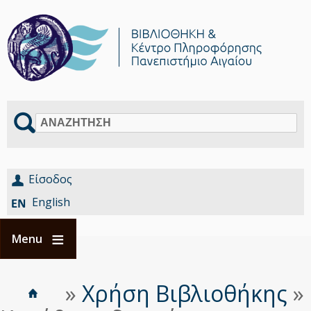
Αναζήτηση
Είσοδος
English
Menu
Αρχική
Είστε
»
Χρήση Βιβλιοθήκης
»
Breadcrumbs