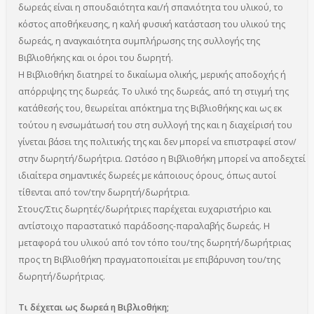
δωρεάς είναι η σπουδαιότητα και/ή σπανιότητα του υλικού, το
κόστος αποθήκευσης, η καλή φυσική κατάσταση του υλικού της
δωρεάς, η αναγκαιότητα συμπλήρωσης της συλλογής της
Βιβλιοθήκης και οι όροι του δωρητή.
Η Βιβλιοθήκη διατηρεί το δικαίωμα ολικής, μερικής αποδοχής ή
απόρριψης της δωρεάς. Το υλικό της δωρεάς, από τη στιγμή της
κατάθεσής του, θεωρείται απόκτημα της Βιβλιοθήκης και ως εκ
τούτου η ενσωμάτωσή του στη συλλογή της και η διαχείρισή του
γίνεται βάσει της πολιτικής της και δεν μπορεί να επιστραφεί στον/
στην δωρητή/δωρήτρια. Ωστόσο η Βιβλιοθήκη μπορεί να αποδεχτεί
ιδιαίτερα σημαντικές δωρεές με κάποιους όρους, όπως αυτοί
τίθενται από τον/την δωρητή/δωρήτρια.
Στους/Στις δωρητές/δωρήτριες παρέχεται ευχαριστήριο και
αντίστοιχο παραστατικό παράδοσης-παραλαβής δωρεάς. Η
μεταφορά του υλικού από τον τόπο του/της δωρητή/δωρήτριας
προς τη Βιβλιοθήκη πραγματοποιείται με επιβάρυνση του/της
δωρητή/δωρήτριας.
Τι δέχεται ως δωρεά η Βιβλιοθήκη;