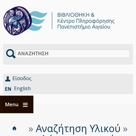
Αναζήτηση
Είσοδος
English
Menu
Αρχική
Είστε
»
Αναζήτηση Υλικού
»
Breadcrumbs