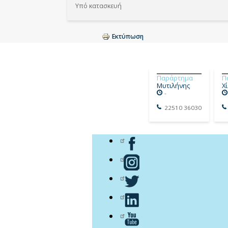
Υπό κατασκευή
Εκτύπωση
Παράρτημα
Π
Μυτιλήνης
Χ
-
22510 36030