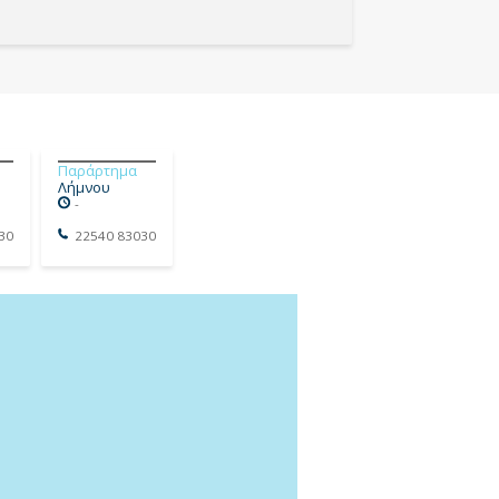
Παράρτημα
Λήμνου
-
30
22540 83030