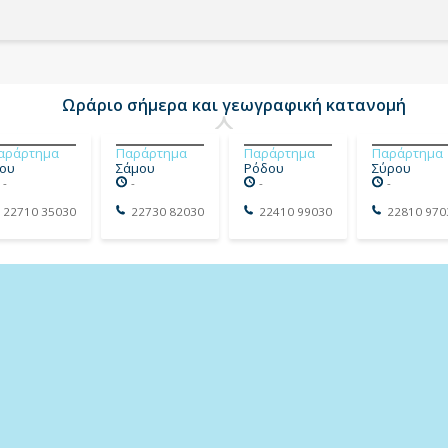
Ωράριο σήμερα και γεωγραφική κατανομή
αράρτημα
Παράρτημα
Παράρτημα
Παράρτημα
ίου
Σάμου
Ρόδου
Σύρου
-
-
-
-
22710 35030
22730 82030
22410 99030
22810 970