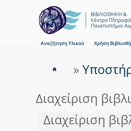
Αναζήτηση Υλικού
Χρήση Βιβλιοθή
Αρχική
»
Υποστήρ
Είστε
Breadcrumbs
εδώ
Διαχείριση βιβ
Διαχείριση βι