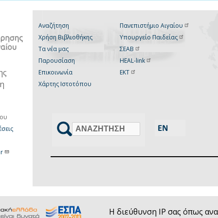
Αναζήτηση
Πανεπιστήμιο
Αιγαίου
Χρήση Βιβλιοθήκης
Υπουργείο
Παιδείας
Τα νέα μας
ΣΕΑΒ
Παρουσίαση
HEAL-link
ης
Επικοινωνία
ΕΚΤ
νη
Χάρτης Ιστοτόπου
ίου
σεις
Αναζήτηση
r
Η διεύθυνση IP σας όπως ανα