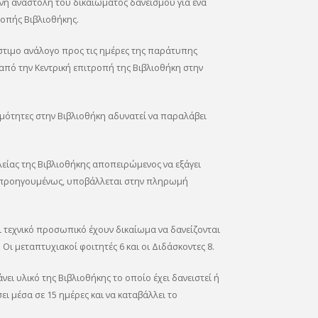
ή αναστολή του δικαιώματος δανεισμού για ένα
οπής Βιβλιοθήκης.
στιμο ανάλογο προς τις ημέρες της παράτυπης
πό την Κεντρική επιτροπή της Βιβλιοθήκη στην
ρεμότητες στην Βιβλιοθήκη αδυνατεί να παραλάβει
είας της Βιβλιοθήκης αποπειρώμενος να εξάγει
εί προηγουμένως, υποβάλλεται στην πληρωμή
αι τεχνικό προσωπικό έχουν δικαίωμα να δανείζονται
 Οι μεταπτυχιακοί φοιτητές 6 και οι Διδάσκοντες 8.
νει υλικό της Βιβλιοθήκης το οποίο έχει δανειστεί ή
ι μέσα σε 15 ημέρες και να καταβάλλει το