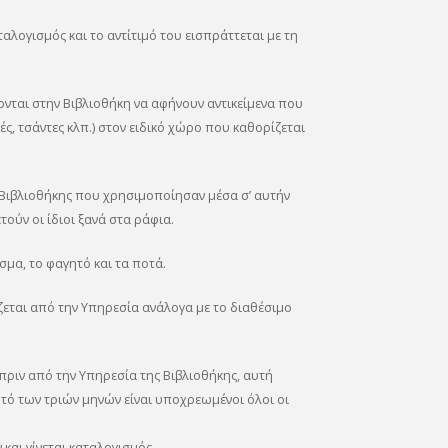
ταλογισμός και το αντίτιμό του εισπράττεται με τη
ονται στην Βιβλιοθήκη να αφήνουν αντικείμενα που
, τσάντες κλπ.) στον ειδικό χώρο που καθορίζεται
ς Βιβλιοθήκης που χρησιμοποίησαν μέσα σ’ αυτήν
ούν οι ίδιοι ξανά στα ράφια.
σμα, το φαγητό και τα ποτά.
ζεται από την Υπηρεσία ανάλογα με το διαθέσιμο
 πριν από την Υπηρεσία της Βιβλιοθήκης, αυτή
υτό των τριών μηνών είναι υποχρεωμένοι όλοι οι
και γίνεται καταλογισμός.