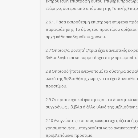
εκπρόθεσμη επιστροφή αυτού επιφέρει προσωριν
εξάμηνο, ύστερα από απόφαση της Τοπικής Επιτρ
2.6.1. Πάσα εκπρόθεσμη επιστροφή επιφέρει πρό
παρακράτησης. Το ύψος του προστίμου ορίζεται α
αρχή κάθε ακαδημαϊκού χρόνου.
2.7 Όποιος/α φοιτητής/τρια έχει δανειστικές εκκ
βαθμολογία και να συμμετάσχει στην ορκωμοσία.
2.8 Οποιοσδήποτε ενεργοποιεί το σύστημα ασφαλ
υλικό της Βιβλιοθήκης χωρίς να το έχει δανεισθ
προστίμου.
2.9 Οι προπτυχιακοί φοιτητές και το διοικητικό κ
συγχρόνως 3 βιβλία ή άλλο υλικό της Βιβλιοθήκης.
2.10 Αναγνώστης ο οποίος κακομεταχειρίζεται ή χά
χρησιμοποιήσει, υποχρεούται να το αντικαταστήσε
προβλεπόμενο πρόστιμο.