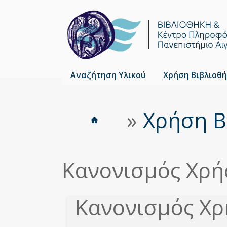
Αναζήτηση Υλικού
Χρήση Βιβλιοθή
Αρχική
»
Χρήση Β
Είστε
Breadcrumbs
εδώ
Κανονισμός Χρή
Κανονισμός Χρ