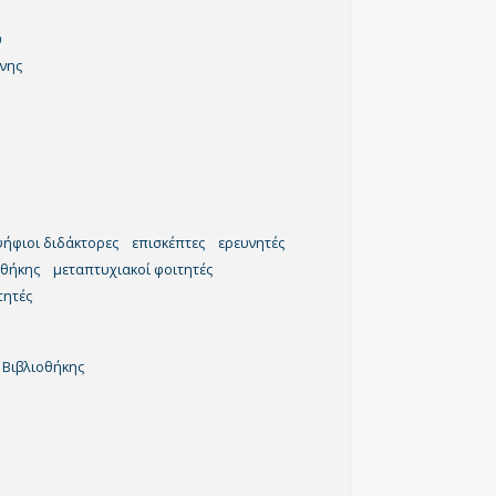
υ
νης
ήφιοι διδάκτορες
επισκέπτες
ερευνητές
οθήκης
μεταπτυχιακοί φοιτητές
τητές
 Βιβλιοθήκης