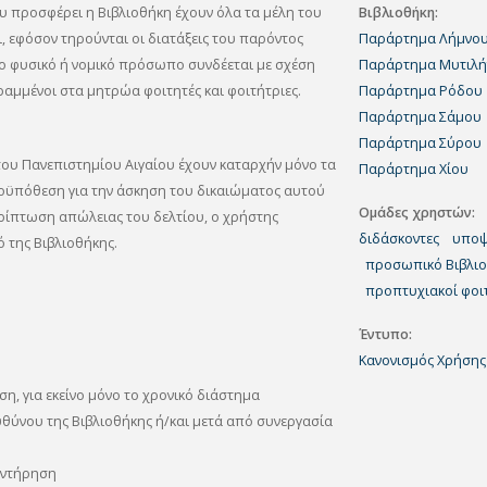
υ προσφέρει η Βιβλιοθήκη έχουν όλα τα μέλη του
Βιβλιοθήκη
ι, εφόσον τηρούνται οι διατάξεις του παρόντος
Παράρτημα Λήμνο
ιο φυσικό ή νομικό πρόσωπο συνδέεται με σχέση
Παράρτημα Μυτιλή
ραμμένοι στα μητρώα φοιτητές και φοιτήτριες.
Παράρτημα Ρόδου
Παράρτημα Σάμου
Παράρτημα Σύρου
 του Πανεπιστημίου Αιγαίου έχουν καταρχήν μόνο τα
Παράρτημα Χίου
οϋπόθεση για την άσκηση του δικαιώματος αυτού
Ομάδες χρηστών
ερίπτωση απώλειας του δελτίου, ο χρήστης
διδάσκοντες
υποψ
 της Βιβλιοθήκης.
προσωπικό Βιβλι
προπτυχιακοί φοι
Έντυπο
Κανονισμός Χρήσης
ση, για εκείνο μόνο το χρονικό διάστημα
υθύνου της Βιβλιοθήκης ή/και μετά από συνεργασία
συντήρηση