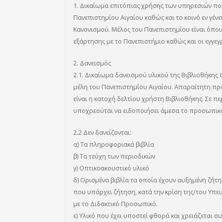
1. Δικαίωμα επιτόπιας χρήσης των υπηρεσιών πο
Πανεπιστημίου Αιγαίου καθώς και το κοινό εν γένε
Κανονισμού. Μέλος του Πανεπιστημίου είναι όπο
εξάρτησης με το Πανεπιστήμιο καθώς και οι εγγεγ
2. Δανεισμός
2.1. Δικαίωμα δανεισμού υλικού της Βιβλιοθήκης
μέλη του Πανεπιστημίου Αιγαίου. Απαραίτητη πρ
είναι η κατοχή δελτίου χρήστη Βιβλιοθήκης. Σε π
υποχρεούται να ειδοποιήσει άμεσα το προσωπικό
2.2 Δεν δανείζονται:
α) Τα πληροφοριακά βιβλία
β) Τα τεύχη των περιοδικών
γ) Οπτικοακουστικό υλικό
δ) Ορισμένα βιβλία τα οποία έχουν αυξημένη ζήτη
που υπάρχει ζήτηση, κατά την κρίση της/του Υπε
με το Διδακτικό Προσωπικό.
ε) Υλικό που έχει υποστεί φθορά και χρειάζεται 