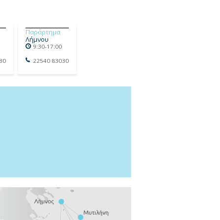
Παράρτημα
Λήμνου
9:30-17:00
30
22540 83030