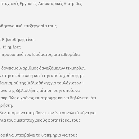
απτυχιακές Εργασίες, Διδακτορικές Διατριβές,
ιοθηκονομική επεξεργασία τους.
 Βιβλιοθήκης είναι:
, 15 ημέρες.
κό προσωπικό του Ιδρύματος, μια εβδομάδα.
ς δανεισμού/αριθμός δανειζόμενων τεκμηρίων,
ον στην περίπτωση κατά την οποία χρήστης με
δανεισμού της Βιβλιοθήκης για τουλάχιστον 1
υνο της Βιβλιοθήκης αίτηση στην οποία να
επακριβώς ο χρόνος επιστροφής και να δηλώνεται ότι
χρήστη.
εν μπορεί να υπερβαίνει τον ένα συνολικά μήνα για
για τους μεταπτυχιακούς φοιτητές και τους
ρεί να υπερβαίνει τα 6 τεκμήρια για τους