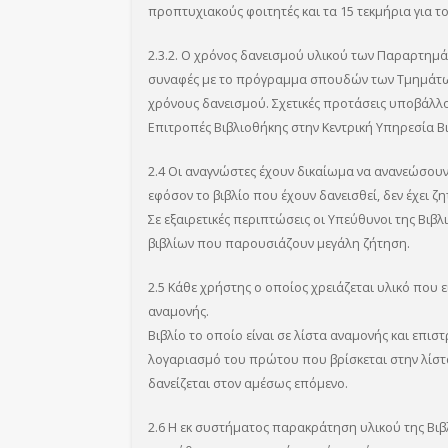
προπτυχιακούς φοιτητές και τα 15 τεκμήρια για τ
2.3.2. Ο χρόνος δανεισμού υλικού των Παραρτημάτω
συναφές με το πρόγραμμα σπουδών των Τμημάτων
χρόνους δανεισμού. Σχετικές προτάσεις υποβάλλον
Επιτροπές Βιβλιοθήκης στην Κεντρική Υπηρεσία Β
2.4 Οι αναγνώστες έχουν δικαίωμα να ανανεώσουν 
εφόσον το βιβλίο που έχουν δανεισθεί, δεν έχει 
Σε εξαιρετικές περιπτώσεις οι Υπεύθυνοι της Βι
βιβλίων που παρουσιάζουν μεγάλη ζήτηση.
2.5 Κάθε χρήστης ο οποίος χρειάζεται υλικό που ε
αναμονής.
Βιβλίο το οποίο είναι σε λίστα αναμονής και επισ
λογαριασμό του πρώτου που βρίσκεται στην λίστ
δανείζεται στον αμέσως επόμενο.
2.6 Η εκ συστήματος παρακράτηση υλικού της Βι