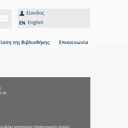
Είσοδος
English
ίαση της Βιβλιοθήκης
Επικοινωνία
ς
2:00
ια άλλες κατηγορίες ηλεκτρονικού υλικού