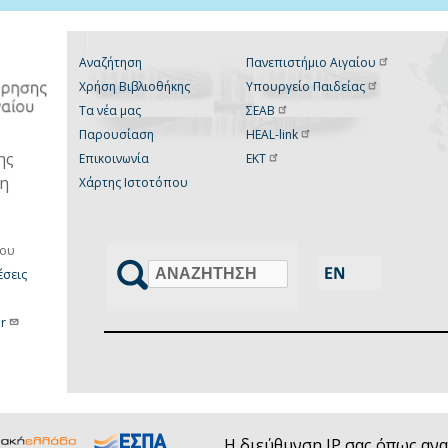
Αναζήτηση
Πανεπιστήμιο
Αιγαίου
Χρήση Βιβλιοθήκης
Υπουργείο
Παιδείας
Τα νέα μας
ΣΕΑΒ
Παρουσίαση
HEAL-link
ης
Επικοινωνία
ΕΚΤ
νη
Χάρτης Ιστοτόπου
ίου
σεις
Αναζήτηση
r
Η διεύθυνση IP σας όπως ανα