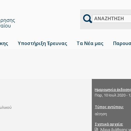
Αναζήτηση
κης
Υποστήριξη Έρευνας
Τα Νέα μας
Παρουσ
Ημερομηνία έκδοση
Παρ, 10 Ιουλ 2020 - 1
Τύπος εντύπου
 υλικού
αίτηση
Σχετικά αρχεία
Άδεια διάθεσης γ