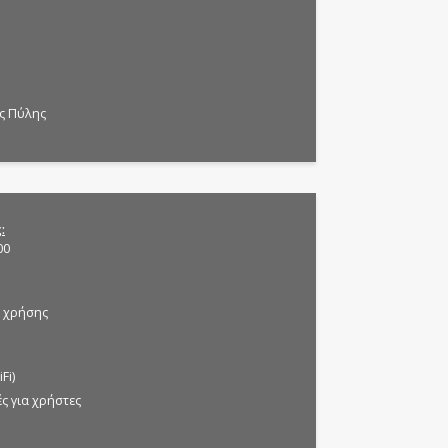
ης Πύλης
ς
00
 χρήσης
Fi)
ς για χρήστες