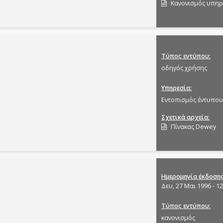
Κανονισμός υπηρ
Τύπος εντύπου
οδηγός χρήσης
Υπηρεσία
Εντοπισμός έντυπου
Σχετικά αρχεία
Πίνακας Dewey
Ημερομηνία έκδοση
Δευ, 27 Μαι 1996 - 12
Τύπος εντύπου
κανονισμός