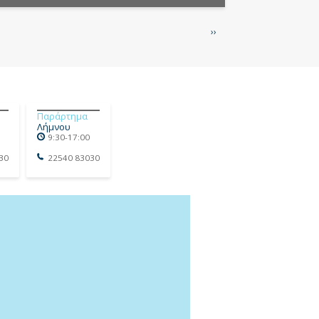
Next
››
page
Παράρτημα
Λήμνου
9:30-17:00
30
22540 83030