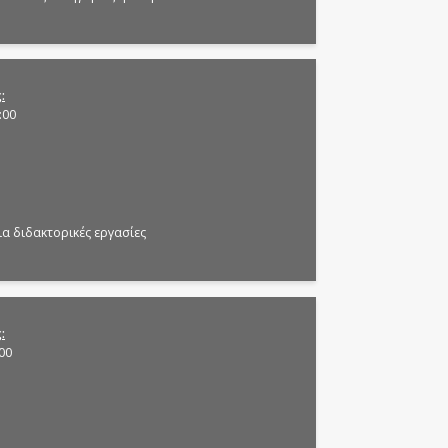
ς
:00
ια διδακτορικές εργασίες
ς
:00