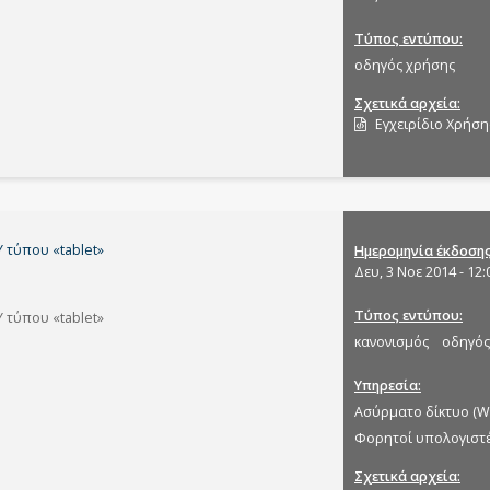
Τύπος εντύπου
οδηγός χρήσης
Σχετικά αρχεία
Εγχειρίδιο Χρήσ
 τύπου «tablet»
Ημερομηνία έκδοση
Δευ, 3 Νοε 2014 - 12:
Τύπος εντύπου
 τύπου «tablet»
κανονισμός
οδηγός
Υπηρεσία
Aσύρματο δίκτυο (Wi
Φορητοί υπολογιστέ
Σχετικά αρχεία