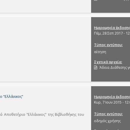
Ημερομηνία έκδοση
Πέμ, 28 Σεπ 2017 - 12
Τύπος εντύπου
αίτηση
Σχετικά αρχεία
Άδεια Διάθεσης γ
ο "Ελλάνικος"
Ημερομηνία έκδοση
Κυρ, 7 Ιουν 2015 - 12
Τύπος εντύπου
ό Αποθετήριο "Ελλάνικος" της Βιβλιοθήκης του
οδηγός χρήσης