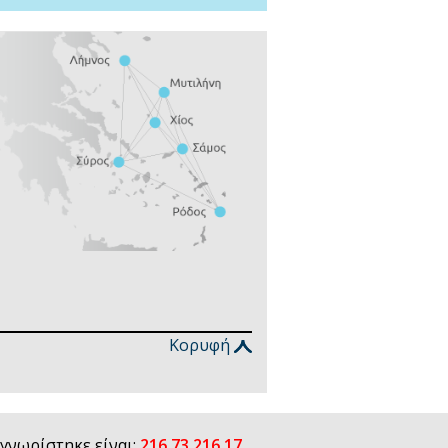
Κορυφή
γνωρίστηκε είναι:
216.73.216.17