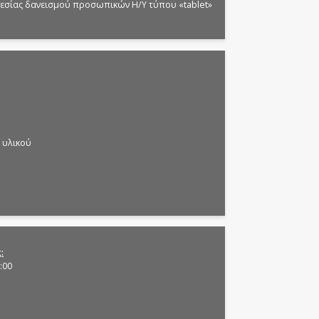
εσίας δανεισμού προσωπικών Η/Υ τύπου «tablet»
 υλικού
ς
:00