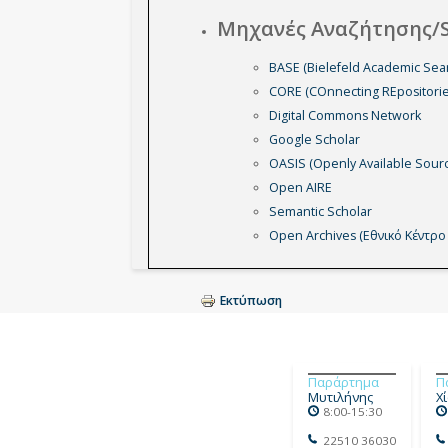
Μηχανές Αναζήτησης/Se
BASE (Bielefeld Academic Sea
CORE (COnnecting REpositorie
Digital Commons Network
Google Scholar
OASIS (Openly Available Sourc
Open AIRE
Semantic Scholar
Open Archives (Εθνικό Κέντρ
Εκτύπωση
Παράρτημα
Π
Μυτιλήνης
Χ
8:00-15:30
22510 36030