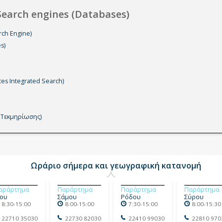
arch engines (Databases)
rch Engine)
s)
es Integrated Search)
ο Τεκμηρίωσης)
Ωράριο σήμερα και γεωγραφική κατανομή
αράρτημα
Παράρτημα
Παράρτημα
Παράρτημα
ίου
Σάμου
Ρόδου
Σύρου
8:30-15:00
8:00-15:00
7:30-15:00
8:00-15:30
22710 35030
22730 82030
22410 99030
22810 970