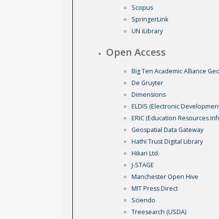
Scopus
SpringerLink
UN iLibrary
Open Access
Big Ten Academic Alliance Geo
De Gruyter
Dimensions
ELDIS (Electronic Developmen
ERIC (Education Resources Inf
Geospatial Data Gateway
Hathi Trust Digital Library
Hikari Ltd.
J-STAGE
Manchester Open Hive
MIT Press Direct
Sciendo
Treesearch (USDA)