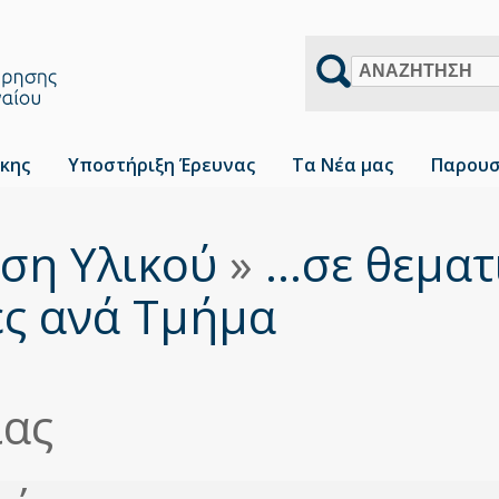
Αναζήτηση
κης
Υποστήριξη Έρευνας
Τα Νέα μας
Παρουσ
ση Υλικού
»
...σε θεμα
ες ανά Τμήμα
ίας