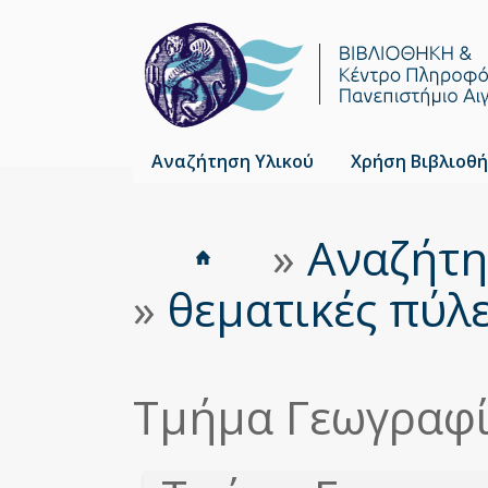
Αναζήτηση Υλικού
Χρήση Βιβλιοθή
Αρχική
»
Αναζήτη
Είστε
Breadcrumbs
εδώ
»
θεματικές πύλ
Τμήμα Γεωγραφ