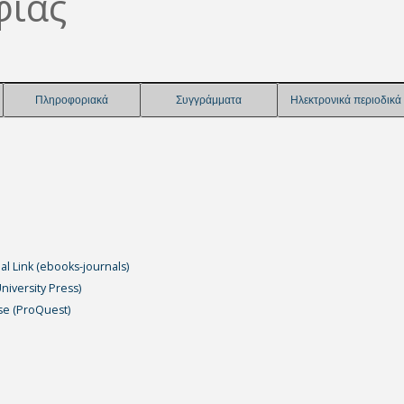
φίας
Πληροφοριακά
Συγγράμματα
Ηλεκτρονικά περιοδικά
l Link (ebooks-journals)
iversity Press)
se (ProQuest)