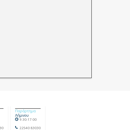
Παράρτημα
Λήμνου
9:30-17:00
30
22540 83030