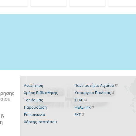
Αναζήτηση
Πανεπιστήμιο
Αιγαίου
Χρήση Βιβλιοθήκης
Υπουργείο
Παιδείας
Τα νέα μας
ΣΕΑΒ
Παρουσίαση
HEAL-link
ης
Επικοινωνία
ΕΚΤ
νη
Χάρτης Ιστοτόπου