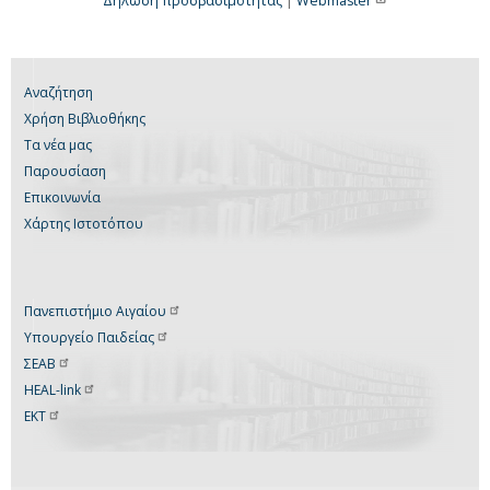
Δήλωση προσβασιμότητας
|
Webmaster
Αναζήτηση
Χρήση Βιβλιοθήκης
Τα νέα μας
Παρουσίαση
Επικοινωνία
Χάρτης Ιστοτόπου
Πανεπιστήμιο
Αιγαίου
Υπουργείο
Παιδείας
ΣΕΑΒ
HEAL-link
ΕΚΤ