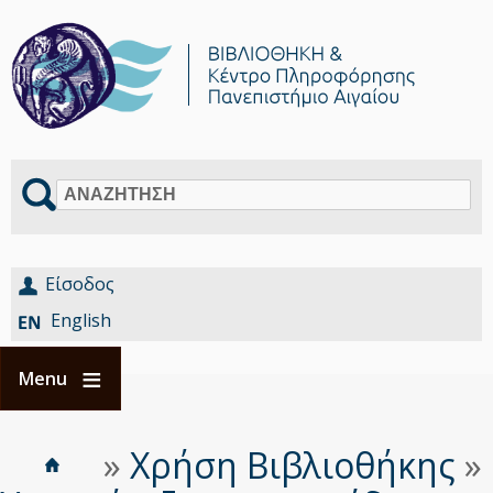
Αναζήτηση
Είσοδος
English
Menu
Αρχική
Είστε
»
Χρήση Βιβλιοθήκης
»
Breadcrumbs