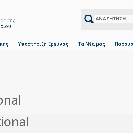
Αναζήτηση
κης
Υποστήριξη Έρευνας
Τα Νέα μας
Παρουσ
onal
ional