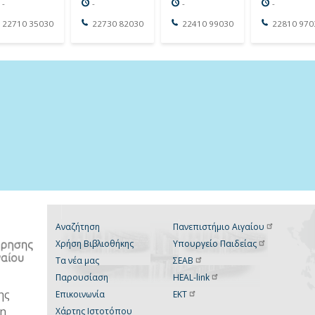
-
-
-
-
22710 35030
22730 82030
22410 99030
22810 970
Αναζήτηση
Πανεπιστήμιο
Αιγαίου
Χρήση Βιβλιοθήκης
Υπουργείο
Παιδείας
Τα νέα μας
ΣΕΑΒ
Παρουσίαση
HEAL-link
ης
Επικοινωνία
ΕΚΤ
νη
Χάρτης Ιστοτόπου