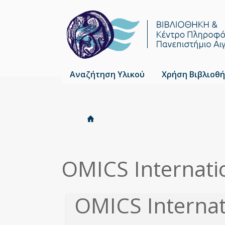
Αναζήτηση Υλικού
Χρήση Βιβλιοθή
Αρχική
Είστε
Breadcrumbs
εδώ
OMICS Internati
OMICS Internat