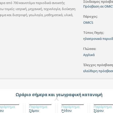
Σύνδεσμος πρόσβ
ερα από 700 καινοτόμα περιοδικά ανοικτής
Πρόσβαση σε OMI
τομείς: ιατρική, μηχανική, τεχνολογία, διοίκηση
ιμα και διατροφή, γεωλογία, μαθηματικά, υλικά,
Πάροχος
OMICS
Τύπος Πηγής
ηλεκτρονικά περιοδ
Γλώσσα
Αγγλικά
Έλεγχος πρόσβαση
ελεύθερη πρόσβασ
Ωράριο σήμερα και γεωγραφική κατανομή
αράρτημα
Παράρτημα
Παράρτημα
Παράρτημα
ίου
Σάμου
Ρόδου
Σύρου