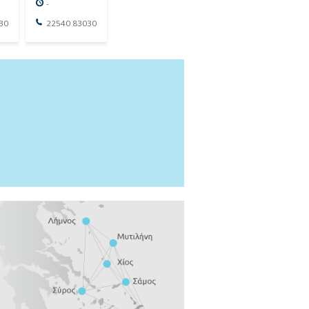
-
30
22540 83030