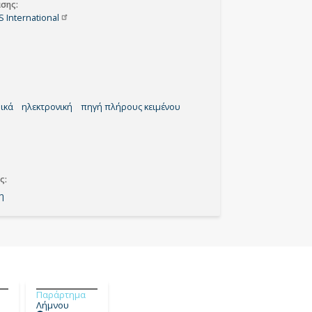
ασης
CS
International
ικά
ηλεκτρονική
πηγή πλήρους κειμένου
ς
η
Παράρτημα
Λήμνου