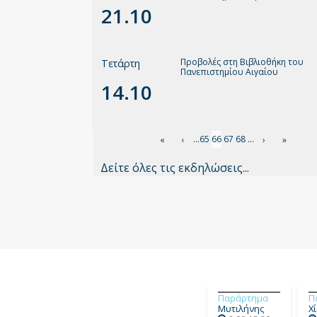
21.10
Προβολές στη Βιβλιοθήκη του
Τετάρτη
Πανεπιστημίου Αιγαίου
14.10
Σελιδοποίηση
Σελίδα
…
65
Τρέχουσα
66
Σελίδα
67
Σελίδα
68
…
First
«
Προηγούμενη
‹
Next
›
Last
»
σελίδα
page
σελίδα
page
page
Δείτε όλες τις εκδηλώσεις...
Παράρτημα
Π
Μυτιλήνης
Χ