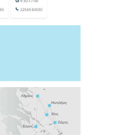
9:30-17:00
30
22540 83030