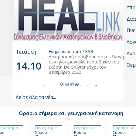
Υπη
Δια
Πνε
Λογ
Τετάρτη
Ενημέρωση από ΣΕΑΒ
Ανο
Δοκιμαστική πρόσβαση στη συλλογή
14.10
των ηλεκτρονικών περιοδικών του
Θεμ
εκδότη De Gruyter μέχρι τον
Δεκέμβριο 2020
Σελιδοποίηση
Σελίδα
…
65
Τρέχουσα
66
Σελίδα
67
Σελίδα
68
…
First
«
Προηγούμενη
‹
Next
›
Last
»
σελίδα
page
σελίδα
page
page
Δείτε όλα τα νέα...
Ωράριο σήμερα και γεωγραφική κατανομή
αράρτημα
Παράρτημα
Παράρτημα
Παράρτημα
ίου
Σάμου
Ρόδου
Σύρου