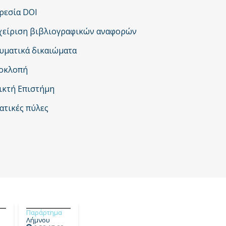
Έρευνας
ρεσία DOI
χείριση βιβλιογραφικών αναφορών
υματικά δικαιώματα
οκλοπή
ικτή Επιστήμη
ατικές πύλες
Παράρτημα
Λήμνου