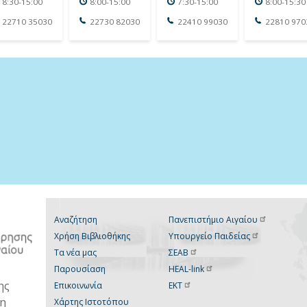
8:30-15:00
8:00-15:00
7:30-15:00
8:00-15:30
22710 35030
22730 82030
22410 99030
22810 970
Αναζήτηση
Πανεπιστήμιο
Αιγαίου
Χρήση Βιβλιοθήκης
Υπουργείο
Παιδείας
Τα νέα μας
ΣΕΑΒ
Παρουσίαση
HEAL-link
ης
Επικοινωνία
ΕΚΤ
νη
Χάρτης Ιστοτόπου