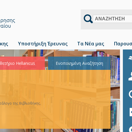
Αναζήτηση
κης
Υποστήριξη Έρευνας
Τα Νέα μας
Παρουσ
θετήριο Hellanicus
Ενοποιημένη Αναζήτηση
άλογο της Βιβλιοθήκης.