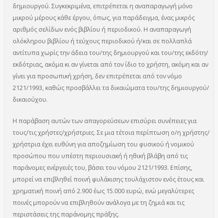
δημιουργού. Συγκεκριμένα, επιτρέπεται η αναπαραγωγή μόνο
μικρού μέρους κάθε έργου, όπως, για παράδειγμα, ένας μικρός
αριθμός σελίδων ενός βιβλίου ή περιοδικού. Η αναπαραγωγή
ολόκληρου βιβλίου ή τεύχους περιοδικού ή/και σε πολλαπλά
αντίτυπα χωρίς την άδεια του/της δημιουργού και του/της εκδότη/
εκδότριας, ακόμα κι αν γίνεται από τον ίδιο το χρήστη, ακόμη και αν
γίνει για προσωπική χρήση, δεν επιτρέπεται από τον νόμο
2121/1993, καθώς προσβάλλει τα δικαιώματα του/της δημιουργού/
δικαιούχου.
Η παράβαση αυτών των απαγορεύσεων επισύρει συνέπειες για
τους/τις χρήστες/χρήστριες. Σε μια τέτοια περίπτωση ο/η χρήστης/
χρήστρια έχει ευθύνη για αποζημίωση του φυσικού ή νομικού
προσώπου που υπέστη περιουσιακή ή ηθική βλάβη από τις
παράνομες ενέργειές του, βάσει του νόμου 2121/1993. Επίσης,
μπορεί να επιβληθεί ποινή φυλάκισης τουλάχιστον ενός έτους και
χρηματική ποινή από 2.900 έως 15.000 ευρώ, ενώ μεγαλύτερες
ποινές μπορούν να επιβληθούν ανάλογα με τη ζημιά και τις
περιστάσεις της παράνομης πράξης.