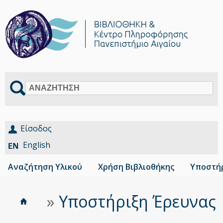
Αναζήτηση
Είσοδος
English
Αναζήτηση Υλικού
Χρήση Βιβλιοθήκης
Υποστήρ
Αρχική
Είστε
»
Υποστήριξη Έρευνας
Breadcrumbs
εδώ