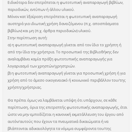
Ειδικότερα δεν επιτρέπεται η φωτοτυπική αναπαραγωγή βιβλίων,
περιοδικών, εντύπων ή άλλου υλικού.
Μόνον κατ΄ εξαίρεση επιτρέπεται η φωτοτυπική αναπαραγωγή
αυστηρά για ιδιωτική χρήση δανειζόμενου (π.χ. αποσπάσματα
βιβλίων) και μη (π.χ. άρθρα περιοδικών) υλικού.
Στην περίπτωση αυτή:
α) η φωτοτυπική αναπαραγωγή γίνεται από τον ίδιο το χρήστη ή
από την ίδια την χρήστρια. Το προσωπικό της Βιβλιοθήκης δεν
αναλαμβάνει καμία πράξη φωτοτυπικής αναπαραγωγής για
λογαριασμό των χρηστών/χρηστριών.
β) η φωτοτυπική αναπαραγωγή γίνεται για προσωπική χρήση ή για
χρήση από το άμεσο οικογενειακό ή κοινωνικό περιβάλλον του/της
χρήστη/χρήστριας.
Θα πρέπει όμως να λαμβάνεται υπόψη ότι υπάρχουν, σε κάθε
περίπτωση, όρια της επιτρεπτής φωτοτυπικής αναπαραγωγής, έτσι
ώστε να μην εμποδίζεται η κανονική εκμετάλλευση του έργου από
αυτόν/αυτούς που έχουν τα πνευματικά δικαιώματα ή να
βλάπτονται αδικαιολόγητα τα νόμιμα συμφέροντα του/της