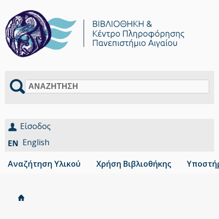
Αναζήτηση
Είσοδος
English
Αναζήτηση Υλικού
Χρήση Βιβλιοθήκης
Υποστήρ
Αρχική
Είστε
Breadcrumbs
εδώ