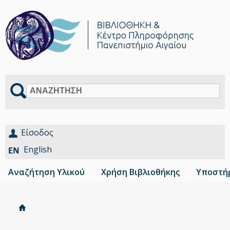
Αναζήτηση
Είσοδος
English
Αναζήτηση Υλικού
Χρήση Βιβλιοθήκης
Υποστήρ
Αρχική
Είστε
Breadcrumbs
εδώ