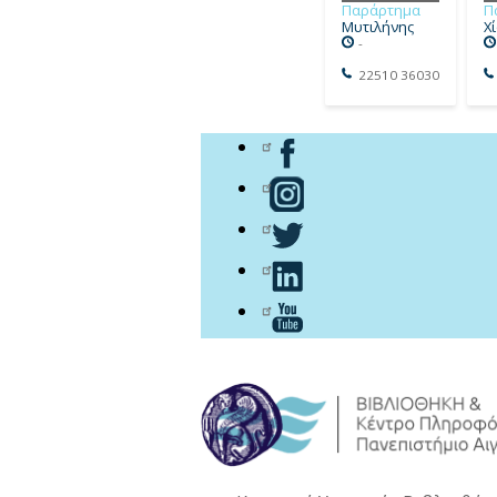
Παράρτημα
Π
Μυτιλήνης
Χ
-
22510 36030