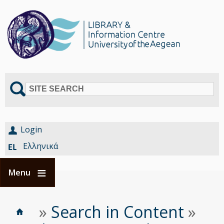
SITE SEARCH
Login
Ελληνικά
Menu
Home
Είστε
»
Search in Content
»
Breadcrumbs