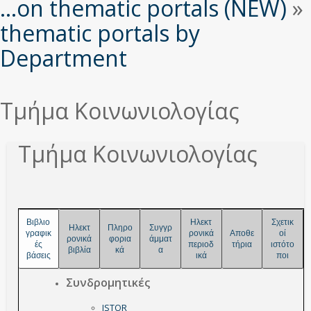
εδώ
...on thematic portals (NEW)
»
thematic portals by
Department
Τμήμα Κοινωνιολογίας
Τμήμα Κοινωνιολογίας
Βιβλιο
Ηλεκτ
Σχετικ
Ηλεκτ
Πληρο
Συγγρ
γραφικ
ρονικά
Αποθε
οί
ρονικά
φορια
άμματ
ές
περιοδ
τήρια
ιστότο
βιβλία
κά
α
βάσεις
ικά
ποι
Συνδρομητικές
JSTOR