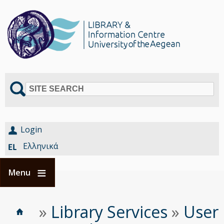
SITE SEARCH
Login
Ελληνικά
Menu
Home
Είστε
»
Library Services
»
User
Breadcrumbs