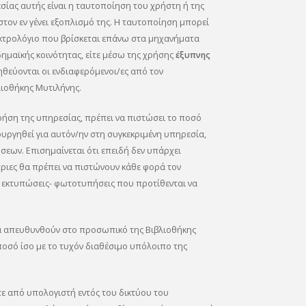
ίας αυτής είναι η ταυτοποίηση του χρήστη ή της
ον εν γένει εξοπλισμό της. Η ταυτοποίηση μπορεί
ληκτρολόγιο που βρίσκεται επάνω στα μηχανήματα
ημαϊκής κοινότητας, είτε μέσω της χρήσης
έξυπνης
θεύονται οι ενδιαφερόμενοι/ες από τον
ιοθήκης Μυτιλήνης.
χρήση της υπηρεσίας, πρέπει να πιστώσει το ποσό
ουργηθεί για αυτόν/ην στη συγκεκριμένη υπηρεσία,
σεων. Επισημαίνεται ότι επειδή δεν υπάρχει
ριες θα πρέπει να πιστώνουν κάθε φορά τον
ς εκτυπώσεις- φωτοτυπήσεις που προτίθενται να
α απευθυνθούν στο προσωπικό της Βιβλιοθήκης
οσό ίσο με το τυχόν διαθέσιμο υπόλοιπο της
ε από υπολογιστή εντός του δικτύου του