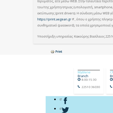
Ιδρύματος, είτε μέσω WEB. Στην τελευταία περίπτ
του/της χρήστη/στριας (υπολογιστή, smartphone, 
εκτύπωσης (print drivers). Η σύνδεση μέσω WEB γ
https://print.aegean.gr
, όπου ο χρήστης πληκτρ
συνθηματικό (password), τα οποία χρησιμοποιεί 
Υποστήριξη υπηρεσίας: Κακούρης Βασίλειος 2251
Print
Mytilene
C
Branch
B
8:00-15:30
22510 36030