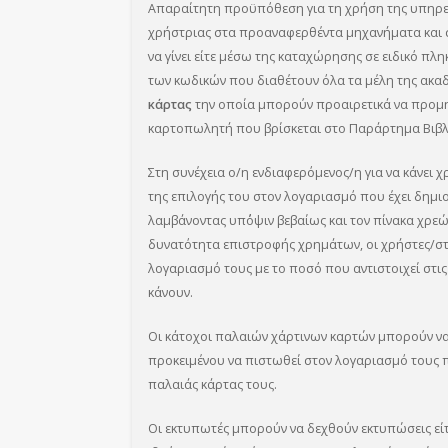
Απαραίτητη προϋπόθεση για τη χρήση της υπηρεσ
χρήστριας στα προαναφερθέντα μηχανήματα και στ
να γίνει είτε μέσω της καταχώρησης σε ειδικό π
των κωδικών που διαθέτουν όλα τα μέλη της ακαδ
κάρτας
την οποία μπορούν προαιρετικά να προμη
καρτοπωλητή που βρίσκεται στο Παράρτημα Βιβλ
Στη συνέχεια ο/η ενδιαφερόμενος/η για να κάνει 
της επιλογής του στον λογαριασμό που έχει δημι
λαμβάνοντας υπ΄όψιν βεβαίως και τον πίνακα χρεώ
δυνατότητα επιστροφής χρημάτων, οι χρήστες/στ
λογαριασμό τους με το ποσό που αντιστοιχεί στι
κάνουν.
Οι κάτοχοι παλαιών χάρτινων καρτών μπορούν ν
προκειμένου να πιστωθεί στον λογαριασμό τους π
παλαιάς κάρτας τους.
Οι εκτυπωτές μπορούν να δεχθούν εκτυπώσεις είτ