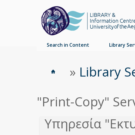
Search in Content
Library Ser
Home
»
Library S
Είστε
Breadcrumbs
εδώ
"Print-Copy" Ser
Υπηρεσία "Εκ