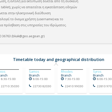
ωση, η εντολή για εκτύπωση δίνεται από τη συσκευή
tablet), χωρίς να απαιτείται η εγκατάσταση οδηγών
ίνεται στην ηλεκτρονική διεύθυνση
ολογεί το όνομα χρήστη (username) και το
για πρόσβαση στις υπηρεσίες του Ιδρύματος.
0 36763 (bkak@geo.aegean.gr)
Timetable today and geographical distribution
hios
Samos
Rhodes
Syros
ranch
Branch
Branch
Branch
8:30-15:00
8:00-15:00
7:30-15:00
8:00-15:30
22710 35030
22730 82030
22410 99030
22810 970