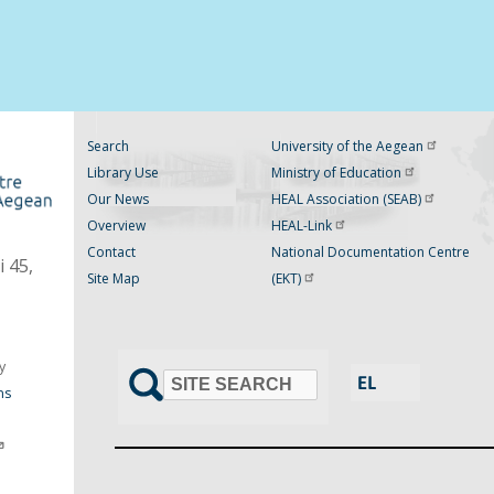
Search
University of the
Aegean
Library Use
Ministry of
Education
Our News
HEAL Association
(SEAB)
Overview
HEAL-Link
Contact
National Documentation Centre
 45,
Site Map
(EKT)
y
ns
SITE SEARCH