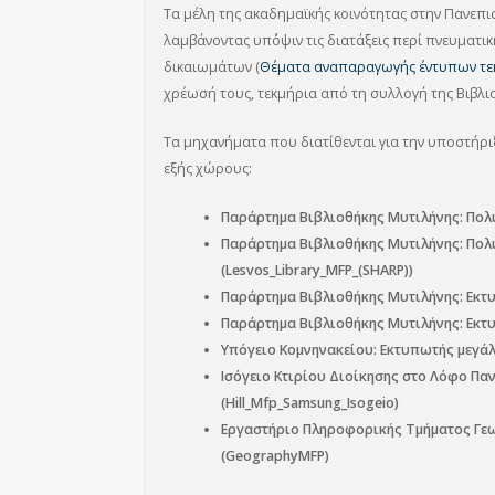
Τα μέλη της ακαδημαϊκής κοινότητας στην Πανεπ
λαμβάνοντας υπ΄όψιν τις διατάξεις περί πνευματι
δικαιωμάτων (
Θέματα αναπαραγωγής έντυπων τε
χρέωσή τους, τεκμήρια από τη συλλογή της Βιβλι
Τα μηχανήματα που διατίθενται για την υποστήρι
εξής χώρους:
Παράρτημα Βιβλιοθήκης Μυτιλήνης: Πολυμ
Παράρτημα Βιβλιοθήκης Μυτιλήνης: Πολυ
(Lesvos_Library_MFP_(SHARP))
Παράρτημα Βιβλιοθήκης Μυτιλήνης: Εκτυπω
Παράρτημα Βιβλιοθήκης Μυτιλήνης: Εκτυπω
Υπόγειο Κομνηνακείου: Εκτυπωτής μεγάλου
Ισόγειο Κτιρίου Διοίκησης στο Λόφο Πα
(Hill_Mfp_Samsung_Isogeio)
Εργαστήριο Πληροφορικής Τμήματος Γεω
(GeographyMFP)