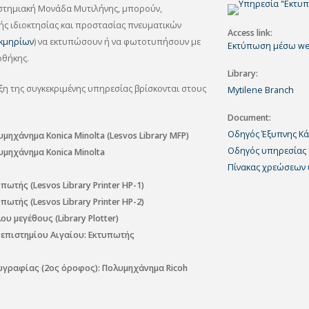
ιστημιακή Μονάδα Μυτιλήνης, μπορούν,
κής ιδιοκτησίας και προστασίας πνευματικών
Access link
κμηρίων
) να εκτυπώσουν ή να φωτοτυπήσουν με
Εκτύπωση μέσω
w
οθήκης.
Library
ξη της συγκεκριμένης υπηρεσίας βρίσκονται στους
Mytilene Branch
Document
Οδηγός Έξυπνης Κά
ηχάνημα Konica Minolta (Lesvos Library MFP)
Οδηγός υπηρεσίας
μηχάνημα Konica Minolta
Πίνακας χρεώσεων
τής (Lesvos Library Printer HP-1)
τής (Lesvos Library Printer HP-2)
 μεγέθους (Library Plotter)
νεπιστημίου Αιγαίου: Εκτυπωτής
γραφίας (2ος όροφος): Πολυμηχάνημα Ricoh