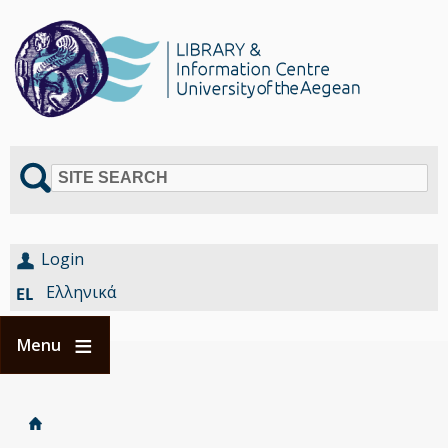
SITE SEARCH
Login
Ελληνικά
Menu
Home
Είστε
Breadcrumbs