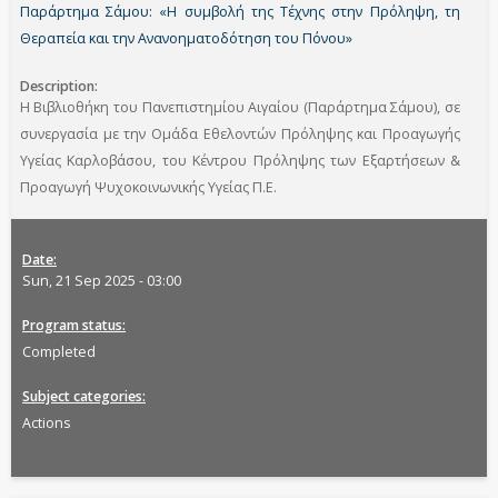
Παράρτημα Σάμου: «Η συμβολή της Τέχνης στην Πρόληψη, τη
Θεραπεία και την Ανανοηματοδότηση του Πόνου»
Description
H Βιβλιοθήκη του Πανεπιστημίου Αιγαίου (Παράρτημα Σάμου), σε
συνεργασία με την Ομάδα Εθελοντών Πρόληψης και Προαγωγής
Υγείας Καρλοβάσου, του Κέντρου Πρόληψης των Εξαρτήσεων &
Προαγωγή Ψυχοκοινωνικής Υγείας Π.Ε.
Date
Sun, 21 Sep 2025 - 03:00
Program status
Completed
Subject categories
Actions