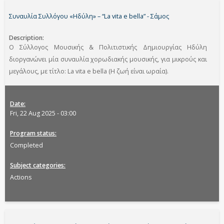
Συναυλία Συλλόγου «Ηδύλη» – “La vita e bella” - Σάμος
Description
O Σύλλογος Μουσικής & Πολιτιστικής Δημιουργίας Ηδύλη
διοργανώνει μία συναυλία χορωδιακής μουσικής, για μικρούς και
μεγάλους, με τίτλο: La vita e bella (Η ζωή είναι ωραία).
Date
Fri, 22 Aug 2025 - 03:00
Program status
Completed
Subject categories
Actions