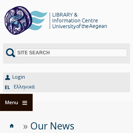
SITE SEARCH
Login
Ελληνικά
Menu
Home
Είστε
»
Our News
Breadcrumbs