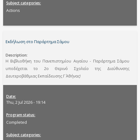
Subject categories
Actions
Εκδήλωση στο Παράρτημα Σάμου
Description
Η Βιβλιοθήκη του Πανεπιστημίου Αιγαίου - Παράρτημα Σάμου
υποδέχεται το 2ο Θερινό Σχολείο της Διεύθυνσης
Δευτεροβάθμιας Εκπαίδευσης Γ΄ Αθήνας!
Date
Thu, 2 Jul 2026 - 19:14
Program status
Completed
Subject categories