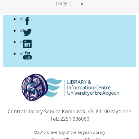
Pagination
(Page 1)
Next
››
page
Central Library Service Komninaki 45, 81100 Mytilene
Tel.: 2251 036060
©2015 University of the Aegean Library