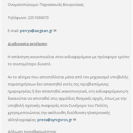
Ονοματεπώνυμο: Παρασκευάς Βουγιούκας
Τηλέφωνο: 2251036073
E-mail:
perrys@aegean.gr
Διαδικασία εκτέλεσης
Η απάντηση κοινοποιείται στον ενδιαφερόμενο με πρόσφορο τρόπο
το συντομότερο δυνατό.
Αν το αίτημα που αποστέλλεται μέσα από τον μηχανισμό υποβολής
παρατηρήσεων δεν απαντηθεί εντός της προβλεπόμενης
ημερομηνίας ή δεν απαντηθεί ικανοποιητικά, ο/η ενδιαφερόμενος/η
δικαιούται να αποταθεί στις αρμόδιες θεσμικές αρχές, όπως με την
υποβολή σχετικής Αναφοράς στον Συνήγορο του Πολίτη,
χρησιμοποιώντας την ακόλουθη διεύθυνση ηλεκτρονικής
αλληλογραφίας:
press@synigoros.gr
Δήλωση προσβασιμότητας