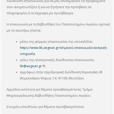
διεύθυνση επικοινωνίας για να μας επισημαίνετε τα προβλήματα
που αντιμετωπίζετε ή για να ζητήσετε την πρόσβαση σε
πληροφορίες ή σε έγγραφα μη προσβάσιμα.
Η επικοινωνία με τη Βιβλιοθήκη του Πανεπιστημίου Αιγαίου σχετικά
με τα ανωτέρω γίνεται:
μέσω της φόρμας επικοινωνίας της ιστοσελίδας
https://www.lib.aegean.gr/el/μενού-επικοινωνία-κεντρική-
υπηρεσία
,
μέσω της ηλεκτρονικής διεύθυνσης επικοινωνίας
lib@aegean.gr
,
εγγράφως στην ταχυδρομική διεύθυνση Κομνηνάκη 45
(Κομνηνάκειο Κτίριο), T.K. 81100, Μυτιλήνη.
Αρμόδια οντότητα για θέματα προσβασιμότητας: Τμήμα
Μηχανοργάνωσης Βιβλιοθήκης Πανεπιστημίου Αιγαίου
Στοιχεία υπευθύνου για θέματα προσβασιμότητας: