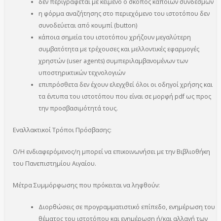
δεν περιγράφεται με κείμενο ο σκοπός κάποιων συνδέσμων
η φόρμα αναζήτησης στο περιεχόμενο του ιστοτόπου δεν
συνοδεύεται από κουμπί (button)
κάποια σημεία του ιστοτόπου χρήζουν μεγαλύτερη
συμβατότητα με τρέχουσες και μελλοντικές εφαρμογές
χρηστών (user agents) συμπεριλαμβανομένων των
υποστηρικτικών τεχνολογιών
επιπρόσθετα δεν έχουν ελεγχθεί όλοι οι οδηγοί χρήσης και
τα έντυπα του ιστοτόπου που είναι σε μορφή pdf ως προς
την προσβασιμότητά τους.
Εναλλακτικοί Τρόποι Πρόσβασης:
Ο/Η ενδιαφερόμενος/η μπορεί να επικοινωνήσει με την Βιβλιοθήκη
του Πανεπιστημίου Αιγαίου.
Μέτρα Συμμόρφωσης που πρόκειται να ληφθούν:
Διορθώσεις σε προγραμματιστικό επίπεδο, ενημέρωση του
θέματος του ιστοτόπου και ενημέρωση ή/και αλλαγή των