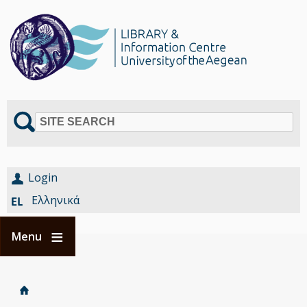
SITE SEARCH
Login
Ελληνικά
Menu
Home
Είστε
Breadcrumbs