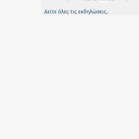
σελίδα
page
σελίδα
page
page
Δείτε όλες τις εκδηλώσεις...