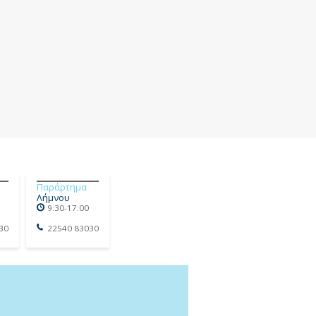
Παράρτημα
Λήμνου
9:30-17:00
30
22540 83030