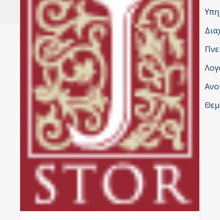
Υπη
Δια
Πνε
Λογ
Ανο
Θεμ