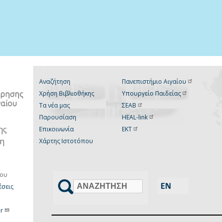
Αναζήτηση
Πανεπιστήμιο
Αιγαίου
Χρήση Βιβλιοθήκης
Υπουργείο
Παιδείας
Τα νέα μας
ΣΕΑΒ
Παρουσίαση
HEAL-link
ης
Επικοινωνία
ΕΚΤ
νη
Χάρτης Ιστοτόπου
ίου
σεις
Αναζήτηση
r