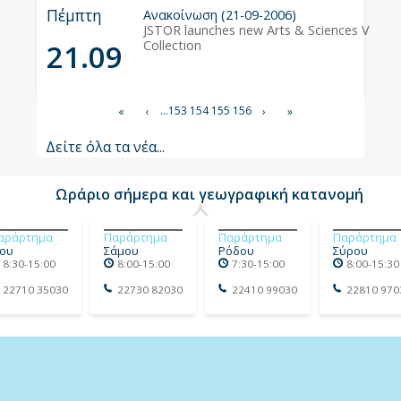
Πέμπτη
Ανακοίνωση (21-09-2006)
JSTOR launches new Arts & Sciences V
21.09
Collection
Σελιδοποίηση
Σελίδα
…
153
Σελίδα
154
Τρέχουσα
155
Σελίδα
156
First
«
Προηγούμενη
‹
Next
›
Last
»
σελίδα
page
σελίδα
page
page
Δείτε όλα τα νέα...
Ωράριο σήμερα και γεωγραφική κατανομή
αράρτημα
Παράρτημα
Παράρτημα
Παράρτημα
ίου
Σάμου
Ρόδου
Σύρου
8:30-15:00
8:00-15:00
7:30-15:00
8:00-15:30
22710 35030
22730 82030
22410 99030
22810 970