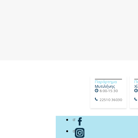
Παράρτημα
Π
Μυτιλήνης
Χ
8:00-15:30
22510 36030