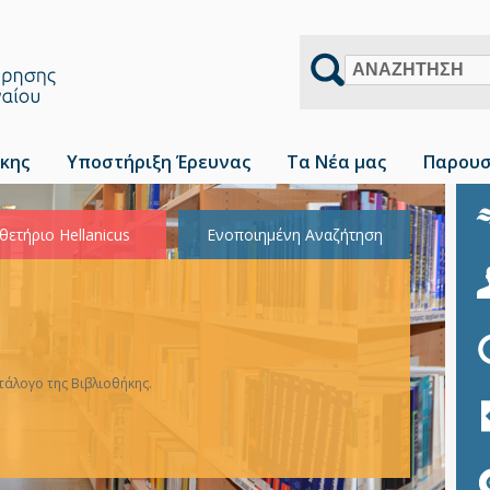
Αναζήτηση
κης
Υποστήριξη Έρευνας
Τα Νέα μας
Παρουσ
θετήριο Hellanicus
Ενοποιημένη Αναζήτηση
άλογο της Βιβλιοθήκης.