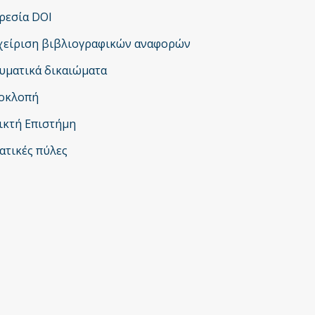
Έρευνας
ρεσία DOI
χείριση βιβλιογραφικών αναφορών
υματικά δικαιώματα
οκλοπή
ικτή Επιστήμη
ατικές πύλες